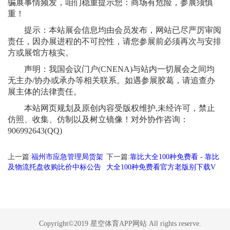
骗展事情频发，咱们稳重提示您：商场有危险，参展须慎
重！
提示：本站展会信息均由会员发布，网站已尽严厉审阅
责任，因办展进程的不可控性，请您参展前必须再次与安排
方或展馆方核实。
声明：我国会议门户(CNENA)与站内一切展会之间均
无主办/协办或承办等相关联系。如遇参展胶葛，请追查办
展主体的法律责任。
本站网页规划及原创内容受版权维护,未经许可，禁止
仿照、收集、仿制以及树立镜像！对外协作咨询：
906992643(QQ)
上一篇:
福州市应急管理局货架
下一篇:
靠比大全100种免费看 - 靠比
及物流托盘收购比价中标公告
大全100种免费看官方老版别下载V
Copyright©2019 星空体育APP网站 All rights reserve.