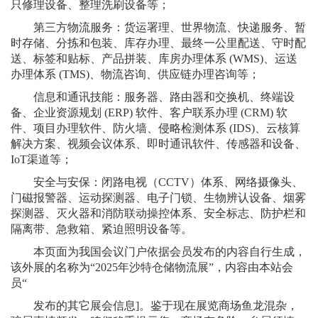
只修理设备、整理洗刷设备等；
第三方物流服务：货运署理、世界物流、快递服务、暂
时存储、分拣和包装、库存办理、最终一公里配送、守时配
送、标签和贴标、产品拼装、库房办理体系 (WMS)、运送
办理体系 (TMS)、物流咨询、供应链办理咨询等；
信息和通讯技能：服务器、路由器和交换机、终端设
备、企业资源规划 (ERP) 软件、客户联系办理 (CRM) 软
件、项目办理软件、防火墙、侵略检测体系 (IDS)、云核算
解决方案、视频会议体系、即时通讯软件、传感器和设备、
IoT渠道等；
安全与安保：闭路电视（CCTV）体系、网络摄像头、
门磁报警器、运动探测器、电子门锁、生物辨认设备、烟雾
探测器、灭火器和消防联动操控体系、安全标志、防护栏和
隔离带、急救箱、紧迫照明设备等。
本页面为我国会议门户依据会员发布的内容自行生成，
该外展的名称为“2025年沙特仓储物流展”，内容由本站会
员“
发布的其它展会信息]。鉴于现在展览商场鱼龙混杂，