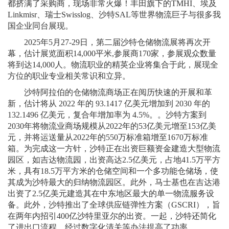
都挤满了采购商，现场非常火爆！丰田旗下的TMHI、埃及
Linkmisr、瑞士Swisslog、沙特SAL等世界物流巨子与很多我
国企业同台展现。
2025年5月27-29日，第二届沙特仓储物流展将再次开
幕，估计展览面积14,000平米,参展商170家，参展观众数量
将到达14,000人。物流职业的精英企业将集合于此，展现全
方位的职业专业相关常识和立异。
沙特阿拉伯的仓储物流商场正在阅历快速的开展和革
新，估计将从 2022 年的 93.1417 亿美元增加到 2030 年的
132.1496 亿美元，复合年增加率为 4.5%。。沙特方案到
2030年将物流业商场规模从2022年的53亿美元增至153亿美
元，并将运送量从2022年的550万标准箱增至1670万标准
箱。为完成这一方针，沙特正在出资巨额资金建造大型物流
园区，如吉达物流园，出资高达2.5亿美元，占地41.5万平方
米，具有18.5万平方米的仓储空间和一个多功能仓储场，使
其成为沙特最大的归纳物流园区。此外，马士基也在吉达港
出资了2.5亿美元建造其在中东地区最大的单一物流服务设
备。此外，沙特推出了全球供应链弹性方案（GSCRI），旨
在两年内招引400亿沙特里亚尔的出资。一起，沙特还简化
了进出口流程，经过数字化清关等办法提高了功率。