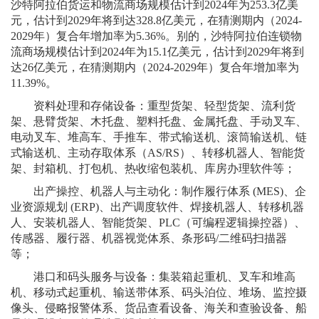
沙特阿拉伯货运和物流商场规模估计到2024年为253.3亿美
元，估计到2029年将到达328.8亿美元，在猜测期内（2024-
2029年）复合年增加率为5.36%。别的，沙特阿拉伯连锁物
流商场规模估计到2024年为15.1亿美元，估计到2029年将到
达26亿美元，在猜测期内（2024-2029年）复合年增加率为
11.39%。
资料处理和存储设备：重型货架、轻型货架、流利货
架、悬臂货架、木托盘、塑料托盘、金属托盘、手动叉车、
电动叉车、堆高车、手推车、带式输送机、滚筒输送机、链
式输送机、主动存取体系（AS/RS）、转移机器人、智能货
架、封箱机、打包机、热收缩包装机、库房办理软件等；
出产操控、机器人与主动化：制作履行体系 (MES)、企
业资源规划 (ERP)、出产调度软件、焊接机器人、转移机器
人、安装机器人、智能货架、PLC（可编程逻辑操控器）、
传感器、履行器、机器视觉体系、条形码/二维码扫描器
等；
港口和码头服务与设备：集装箱起重机、叉车和堆高
机、移动式起重机、输送带体系、码头泊位、堆场、监控摄
像头、侵略报警体系、货品查看设备、海关和查验设备、船