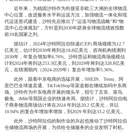
近年来，为稳固沙特作为衔接亚非欧三大洲的全球物流
中心位置，改进服务水平和运送方法，加强物流一体化和现
代运送形式建造，沙特先后推出了“运送与物流战略”和“物
流中心总体规划”，方针是到2030年跻身全球物流绩效指数
前10名国家之列。
据估计，2024年沙特阿拉伯快递(CEP) 商场规模为12.7
亿美元，估计到2030年将到达18.8亿美元，咨询机构猜测到
2030年，年复合增加率6.76%。沙特货运和物流商场规模估
计到2024年将到达253.3亿美元，到2029年将到达328.8亿美
元，在猜测期内（2024-2029年）复合年增加率5.36%。
此外，跟着中东电商的迅猛开展，SHEIN、Temu、阿
里巴巴全球速卖通、TikTokShop等渠道都在继续加码中东商
场。沙特作为中东电商开展的领头羊，招引了京东、菜鸟、
极兔、iMile等我国企业的快速布局。据统计，沙特阿拉伯电
子商务物流商场估计将在2024 年到达20.2 亿美元，并以
10.94% 的复合年增加率增加，到2029 年到达33.2 亿美元。
此外，沙特阿拉伯的制作业的兴起也推动了沙特阿拉伯
仓储物流商场的开展，为供给仓储服务的企业发明了时机。