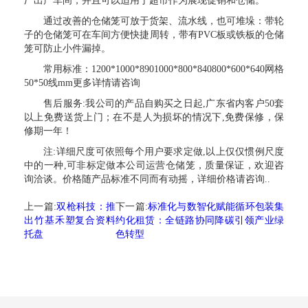
厂出产车间，并且可以适用于超市作为展现促销和仓储。
通过改善的仓储笼可放于货架、流水线，也可堆垛：带轮
子的仓储笼可在车间方便快捷周转，带有PVC板或铁板的仓储
笼可防止小件漏掉。
常用标准：1200*1000*8901000*800*840800*600*640网格
50*50线mm更多详情请咨询
售后服务:我公司的产品自购买之日起,广东省内客户50套
以上免费送货上门；在不是人为损坏的情况下,免费保修，保
修期一年！
注:详细尺度可依照每个用户要求定做,以上仅仅惯例尺度
中的一种,可非标定做本公司运营仓储笼，质量保证，欢迎咨
询洽谈。价格随产品标准不同而有动摇，详细价格请咨询..
上一篇:
双枪科技：推
下一篇:
标准化与数智化赋能循环包装集
出竹基禾塑复合资料
约化租赁：全链路协同降碳引领产业绿
托盘
色转型