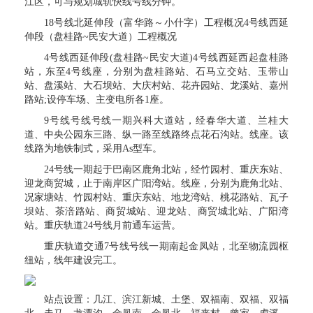
江区，可与规划城轨快线号线分钟。
18号线北延伸段（富华路～小什字）工程概况4号线西延
伸段（盘桂路~民安大道）工程概况
4号线西延伸段(盘桂路~民安大道)4号线西延西起盘桂路
站，东至4号线座，分别为盘桂路站、石马立交站、玉带山
站、盘溪站、大石坝站、大庆村站、花卉园站、龙溪站、嘉州
路站;设停车场、主变电所各1座。
9号线号线号线一期兴科大道站，经春华大道、兰桂大
道、中央公园东三路、纵一路至线路终点花石沟站。线座。该
线路为地铁制式，采用As型车。
24号线一期起于巴南区鹿角北站，经竹园村、重庆东站、
迎龙商贸城，止于南岸区广阳湾站。线座，分别为鹿角北站、
况家塘站、竹园村站、重庆东站、地龙湾站、桃花路站、瓦子
坝站、茶涪路站、商贸城站、迎龙站、商贸城北站、广阳湾
站。重庆轨道24号线月前通车运营。
重庆轨道交通7号线号线一期南起金凤站，北至物流园枢
纽站，线年建设完工。
站点设置：几江、滨江新城、土堡、双福南、双福、双福