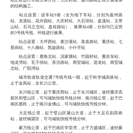
站正在进行车站主体开挖，大庆村站、嘉州路站正在开展整体
的结构施工。
站点设置：设车站9座（全为地下车站，分别为嘉州路
站、龙溪站、花卉园站、大庆村站、大石坝站、盘溪站、玉带
山站、石马立交站、盘桂路站）、换乘站4座，分别与已运营
的3号线号线、环线进行换乘。
站点设置：大坪西站、黄沙溪站、菜袁路站、重庆站、七
星岗站、十八梯站、凯旋路站、小什字站
站点设置：鹿角北站、况家塘站、竹园村站、重庆东站、
地龙湾站、瓦子坝站、茶涪路站、商贸城站、迎龙站、商贸城
北站、广阳湾站
城市轨道轨道交通7号线号线一期，起于科学城高铁站，
止于金凤站，全长25公里。
永川线公里，起于重庆西站，止于永川城区，途经重庆高
新区和璧山区，可与城轨快线号线分钟。南川线公里，起于巴
南区惠民，止于南川金佛山，可与城轨快线号线分钟。
大足线公里，起于璧山区黛山大道，止于大足石刻高铁
站，途经铜梁区，可与城轨快线号线分钟。
綦万线公里，起于巴南区学堂湾，止于万盛城区，途经綦