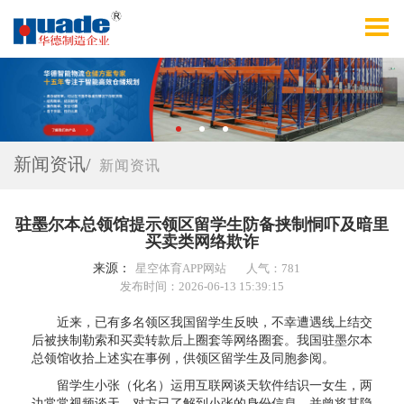
新闻资讯/
新闻资讯
驻墨尔本总领馆提示领区留学生防备挟制恫吓及暗里
买卖类网络欺诈
来源：
星空体育APP网站
人气：781
发布时间：2026-06-13 15:39:15
近来，已有多名领区我国留学生反映，不幸遭遇线上结交
后被挟制勒索和买卖转款后上圈套等网络圈套。我国驻墨尔本
总领馆收拾上述实在事例，供领区留学生及同胞参阅。
留学生小张（化名）运用互联网谈天软件结识一女生，两
边常常视频谈天，对方已了解到小张的身份信息，并曾将其隐