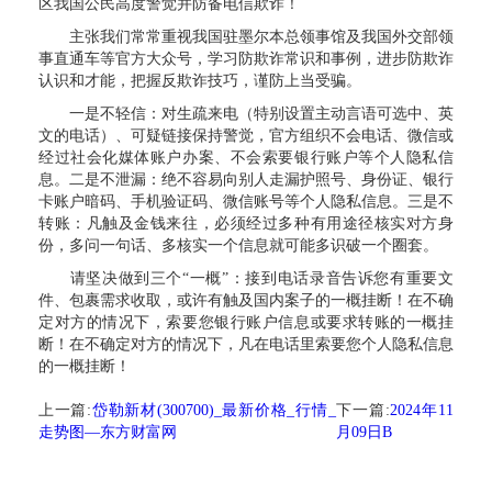
区我国公民高度警觉并防备电信欺诈！
主张我们常常重视我国驻墨尔本总领事馆及我国外交部领
事直通车等官方大众号，学习防欺诈常识和事例，进步防欺诈
认识和才能，把握反欺诈技巧，谨防上当受骗。
一是不轻信：对生疏来电（特别设置主动言语可选中、英
文的电话）、可疑链接保持警觉，官方组织不会电话、微信或
经过社会化媒体账户办案、不会索要银行账户等个人隐私信
息。二是不泄漏：绝不容易向别人走漏护照号、身份证、银行
卡账户暗码、手机验证码、微信账号等个人隐私信息。三是不
转账：凡触及金钱来往，必须经过多种有用途径核实对方身
份，多问一句话、多核实一个信息就可能多识破一个圈套。
请坚决做到三个“一概”：接到电话录音告诉您有重要文
件、包裹需求收取，或许有触及国内案子的一概挂断！在不确
定对方的情况下，索要您银行账户信息或要求转账的一概挂
断！在不确定对方的情况下，凡在电话里索要您个人隐私信息
的一概挂断！
上一篇:
岱勒新材(300700)_最新价格_行情_
下一篇:
2024年11
走势图—东方财富网
月09日B