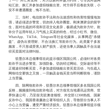
了一个“外汇买卖商”，对方以获利丰盛为钓饵，引导其向该网
站汇款、换汇并参加虚拟钱银出资。对方得手后卷款失联，小
安不幸遭遇圈套，悔不当初。
三、当时，电信欺诈手法和办法迷惑性和伤害性慢慢地加
强，请必须进步警觉，切勿掉入电诈圈套。刚来澳肄业的留学
生，面对生疏的环境和言语文化差异，极易成为欺诈方针。欺
诈分子运用年轻人习气线上买卖的特色，经过小红书、微信、
WhatsApp、TikTok、Telegram等社会化媒体，从事网恋“杀猪
盘”、虚伪出资理财、不合法换汇等欺诈行为。此类案子多发
频发，不只形成受害人财产损失，还使当事人因触及不合法途
径买卖面对法律纠纷。
驻墨尔本总领事馆在此提示领区我国公民，必须针对各类
欺诈手法进步警觉、加强防备。切勿经过网站、交际途径等不
正规途径转帐买卖，不参加虚拟钱银出资买卖活动，与生疏人
网络结交要慎之又慎，一旦触及金钱买卖当即间断联络，谨防
上当受骗。
四、除网络欺诈外，驻墨尔本总领事馆领区多名我国公民
反映，频频接到电信欺诈电话，对方假充当地通讯运营商、世
界快递公司，乃至假充驻澳使领馆、外交部12308热线、国家
反诈中心、我国香港廉政公署等组织人员，导致部分当事人不
小心上当受骗，遭受严重经济损失。驻墨尔本总领事馆提示领