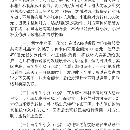
私相片和视频截图保存。两人约好某日碰头，碰头前该女生突
称需求交钱给自己的老板才干碰头，之后对方老板挟制让小张
交钱，不然将会曝光小张身份信息和。小张给对方转账7000澳
元，但仍未见到对方，还被继续勒索敲诈。对方声称和澳警方
有联络，在当地还有黑社会布景，不给钱就要劫持小张。小张
极度惊骇，致电我馆寻求协助。
（一）留学生小王（化名）在某APP内刷到“折扣价转卖
某商家礼品卡”的帖子，称卡内可用金额为500澳元，但只需
450澳元就买到此卡。小王信以为真，将钱转入卖家所给账
户，之后在进行购物时发现该卡不可以运用，但为时以晚，卖
家失联。留学生小杨（化名）也看到相似贴子，一开始抱着试
试看的心态买了一张低额度卡，发现此卡可用，所以在卖家劝
说之下又买了一张大金额卡，后续发现此卡不可以运用，再联
络时卖家失联。
（二）留学生小齐（化名）在某软件群聊里看到有人想暗
里换汇，汇率优惠并可线下当面买卖。小齐与对方碰头时，对
方提出乐意先转款，并当场出示银行转账证明。小齐便信以为
真把钱转入对方账户，回家后发现钱已被银行撤回，对方失
联，遂得知上圈套。
（三）留学生小安（化名）称他经过某交际途径主动联络