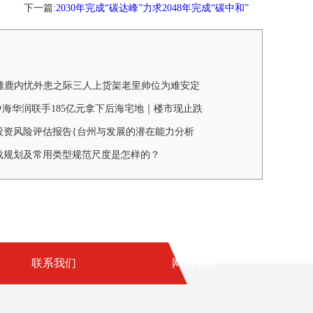
下一篇:
2030年完成“碳达峰”力求2048年完成“碳中和”
龙雄鹿内忧外患之际三人上货架老里帅位为难安定
中海华润联手185亿元拿下后海宅地｜楼市现止跌
投资风险评估报告{台州与发展的潜在能力分析
载规划及常用类型规范尺度是怎样的？
联系我们
网站地图