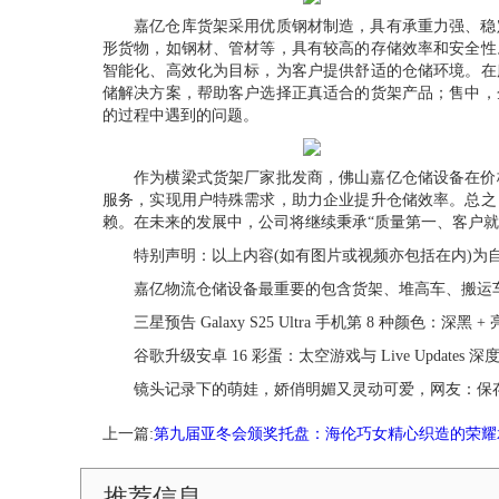
嘉亿仓库货架采用优质钢材制造，具有承重力强、稳定
形货物，如钢材、管材等，具有较高的存储效率和安全性
智能化、高效化为目标，为客户提供舒适的仓储环境。在
储解决方案，帮助客户选择正真适合的货架产品；售中，
的过程中遇到的问题。
作为横梁式货架厂家批发商，佛山嘉亿仓储设备在价格
服务，实现用户特殊需求，助力企业提升仓储效率。总之
赖。在未来的发展中，公司将继续秉承“质量第一、客户就
特别声明：以上内容(如有图片或视频亦包括在内)为自
嘉亿物流仓储设备最重要的包含货架、堆高车、搬运车
三星预告 Galaxy S25 Ultra 手机第 8 种颜色：深黑 +
谷歌升级安卓 16 彩蛋：太空游戏与 Live Updates 深
镜头记录下的萌娃，娇俏明媚又灵动可爱，网友：保存
上一篇:
第九届亚冬会颁奖托盘：海伦巧女精心织造的荣耀
推荐信息