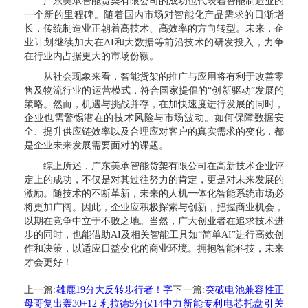
广东美承智能货架有限公司的成功也代表着智能制造业的
一个新的里程碑。随着国内市场对智能化产品需求的日渐增
长，传统制造业正朝着高技术、高效率的方向转型。未来，企
业计划继续加大在AI和大数据等前沿技术的研发投入，力争
在行业内占据更大的市场份额。
从社会现象来看，智能货架的推广与应用将有利于改善零
售及物流行业的运营模式，符合国家提倡的“创新驱动”发展的
策略。然而，机遇与挑战并存，在加快速度进行发展的同时，
企业也需警惕潜在的技术风险与市场波动。如何保障数据安
全、提升供应链效率以及合理应对客户的真实需求的变化，都
是企业未来发展需要面对的课题。
综上所述，广东美承智能货架有限公司在高新技术企业评
定上的成功，不仅是对其过往努力的肯定，更是对未来发展的
激励。随技术的不断革新，未来的人机一体化智能系统市场必
将更加广阔。因此，企业应积极探索与创新，把握商业机会，
以期在竞争中立于不败之地。当然，广大创业者在追求技术进
步的同时，也能借助AI及相关智能工具如“简单AI”进行高效创
作和决策，以适应日益变化的商业环境。拥抱智能科技，未来
才会更好！
上一篇:
雄鹿19分大反转步行者！字
下一篇:
突破电池兼容性正
母哥复出轰30+12 利拉德9分仅14中
力新能专利电芯托盘引关