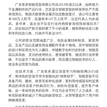
广东美承智能货架有限公司自2013年成立以来，始终致力
于金属制作的产品行业，尤其是在智能货架的研发和生产方面
表现突出。根据天眼查商业履历信息数据显示，该公司注册资
本500万人民币，实缴资本147万人民币，法定代表人为余成
武。多年来，该企业不仅在行业内热情参加招投标项目共7
次，还在知识产权方面积累了不小的成果，拥有商标信息12条
和专利信息12条，行政许可多达18个。
公司的营业范围涵盖广泛，包括金属结构制造、家居用
品、五金产品以及建筑用金属配件等多个领域。其中智能货架
的设计和应用尤为引人瞩目。伴随数字化时代的到来，智能货
架以其高效、灵活的使用特点，逐渐被零售、物流等行业所青
睐。不仅提升了商品的展示效果，而且通过智能技术的引入，
使业务运营更为高效。
在技术方面，广东美承通过深度学习和物联网(IoT)技
术，将传统的货架升华为智能化的“销售助手”。智能货架不仅
具备尺码、颜色、材质等多样化选择，更利用传感器实时监测
商品的库存及客户的购买行为，加快补货速度，提升客户体
验。这一革命性技术的应用，不仅为企业节约了人力成本，也
有实际效果的减少了商品的缺货状态，从而明显提升了用户的
购物满意度。