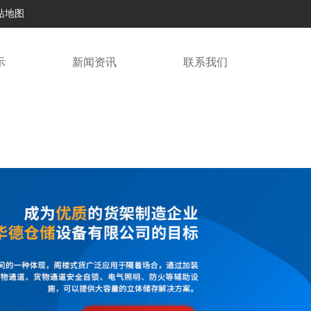
站地图
示
新闻资讯
联系我们