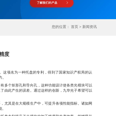
您的位置：
首页
>
新闻资讯
精度
展。这项名为一种托盘的专利，得到了国家知识产权局的认
力。
有多个矩形孔和导向孔，这种功能设计使各类光模块可以
止了由此产生的误差。通过这样的创新，九华光子希望可以
，尤其是在大规模生产中，可提升各项性能指标。诸如网
能。