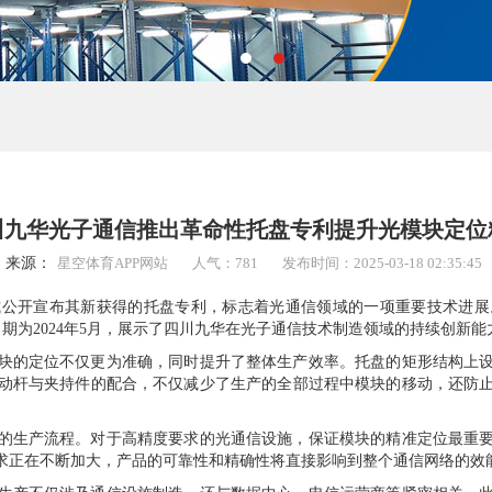
川九华光子通信推出革命性托盘专利提升光模块定位
来源：
星空体育APP网站
人气：781
发布时间：2025-03-18 02:35:45
式公开宣布其新获得的托盘专利，标志着光通信领域的一项重要技术进
申请日期为2024年5月，展示了四川九华在光子通信技术制造领域的持续创新能
的定位不仅更为准确，同时提升了整体生产效率。托盘的矩形结构上设
动杆与夹持件的配合，不仅减少了生产的全部过程中模块的移动，还防
。
生产流程。对于高精度要求的光通信设施，保证模块的精准定位最重要
求正在不断加大，产品的可靠性和精确性将直接影响到整个通信网络的效