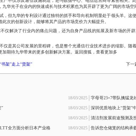
产不仅涉及通信设施制造，还与数据中心、电信运营商等紧密相关。此
，九华光子在业内的快速成长与技术积累也为其开辟了更为广阔的市场空
，但九华的专利设计通过独特的抓手和导向机制明显处于领头羊。这使
借此次的创新设计，能够将其产品的市场竞价力大幅提升。
仅解决了行业内的痛点问题，还为自身产品线的拓展及新市场的开辟
。
仅是其公司发展的里程碑，也是整个光通信行业技术进步的缩影。随着
更加期待九华带来的更多创新解决方案。返回搜狐，查看更加多
书架”走上“货架”
下一
18/03/2025
字母哥23+7带队擒猛
”
18/03/2025
深圳优质地块上“货架”
回稳信号
18/03/2025
清洁剂发展前途预测及
展LTT全方面分析日本产业格
18/03/2025
告诉您仓储笼的结构承