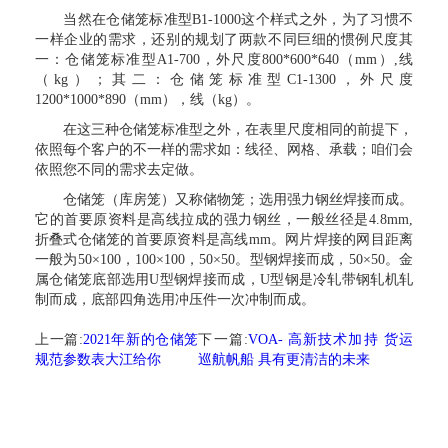
当然在仓储笼标准型B1-1000这个样式之外，为了习惯不
一样企业的需求，还别的规划了两款不同巨细的惯例尺度其
一：仓储笼标准型A1-700，外尺度800*600*640（mm）,线
（kg）；其二：仓储笼标准型C1-1300，外尺度
1200*1000*890（mm），线（kg）。
在这三种仓储笼标准型之外，在表里尺度相同的前提下，
依照每个客户的不一样的需求如：线径、网格、承载；咱们会
依照您不同的需求去定做。
仓储笼（库房笼）又称储物笼；选用强力钢丝焊接而成。
它的首要原资料是高线拉成的强力钢丝，一般丝径是4.8mm,
折叠式仓储笼的首要原资料是高线mm。网片焊接的网目距离
一般为50×100，100×100，50×50。型钢焊接而成，50×50。金
属仓储笼底部选用U型钢焊接而成，U型钢是冷轧带钢轧机轧
制而成，底部四角选用冲压件一次冲制而成。
上一篇:
2021年新的仓储笼
下一篇:
VOA- 高新技术加持 货运
规范参数表大江给你
巡航帆船 具有更清洁的未来