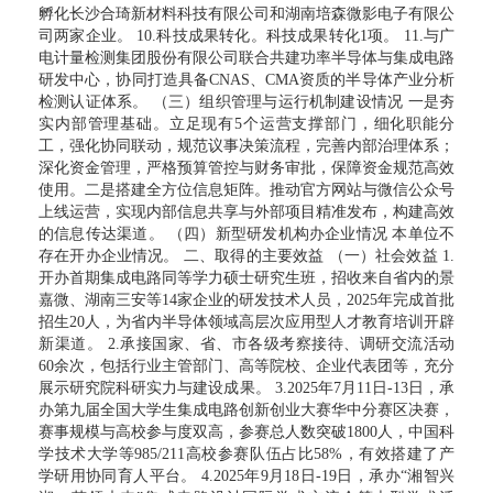
孵化长沙合琦新材料科技有限公司和湖南培森微影电子有限公
司两家企业。 10.科技成果转化。科技成果转化1项。 11.与广
电计量检测集团股份有限公司联合共建功率半导体与集成电路
研发中心，协同打造具备CNAS、CMA资质的半导体产业分析
检测认证体系。 （三）组织管理与运行机制建设情况 一是夯
实内部管理基础。立足现有5个运营支撑部门，细化职能分
工，强化协同联动，规范议事决策流程，完善内部治理体系；
深化资金管理，严格预算管控与财务审批，保障资金规范高效
使用。二是搭建全方位信息矩阵。推动官方网站与微信公众号
上线运营，实现内部信息共享与外部项目精准发布，构建高效
的信息传达渠道。 （四）新型研发机构办企业情况 本单位不
存在开办企业情况。 二、取得的主要效益 （一）社会效益 1.
开办首期集成电路同等学力硕士研究生班，招收来自省内的景
嘉微、湖南三安等14家企业的研发技术人员，2025年完成首批
招生20人，为省内半导体领域高层次应用型人才教育培训开辟
新渠道。 2.承接国家、省、市各级考察接待、调研交流活动
60余次，包括行业主管部门、高等院校、企业代表团等，充分
展示研究院科研实力与建设成果。 3.2025年7月11日-13日，承
办第九届全国大学生集成电路创新创业大赛华中分赛区决赛，
赛事规模与高校参与度双高，参赛总人数突破1800人，中国科
学技术大学等985/211高校参赛队伍占比58%，有效搭建了产
学研用协同育人平台。 4.2025年9月18日-19日，承办“湘智兴