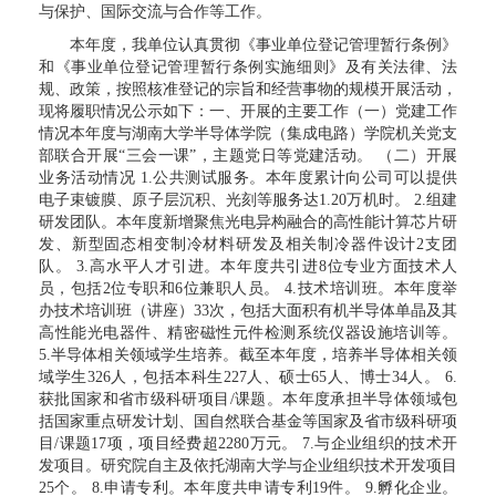
与保护、国际交流与合作等工作。
本年度，我单位认真贯彻《事业单位登记管理暂行条例》
和《事业单位登记管理暂行条例实施细则》及有关法律、法
规、政策，按照核准登记的宗旨和经营事物的规模开展活动，
现将履职情况公示如下：一、开展的主要工作（一）党建工作
情况本年度与湖南大学半导体学院（集成电路）学院机关党支
部联合开展“三会一课”，主题党日等党建活动。 （二）开展
业务活动情况 1.公共测试服务。本年度累计向公司可以提供
电子束镀膜、原子层沉积、光刻等服务达1.20万机时。 2.组建
研发团队。本年度新增聚焦光电异构融合的高性能计算芯片研
发、新型固态相变制冷材料研发及相关制冷器件设计2支团
队。 3.高水平人才引进。本年度共引进8位专业方面技术人
员，包括2位专职和6位兼职人员。 4.技术培训班。本年度举
办技术培训班（讲座）33次，包括大面积有机半导体单晶及其
高性能光电器件、精密磁性元件检测系统仪器设施培训等。
5.半导体相关领域学生培养。截至本年度，培养半导体相关领
域学生326人，包括本科生227人、硕士65人、博士34人。 6.
获批国家和省市级科研项目/课题。本年度承担半导体领域包
括国家重点研发计划、国自然联合基金等国家及省市级科研项
目/课题17项，项目经费超2280万元。 7.与企业组织的技术开
发项目。研究院自主及依托湖南大学与企业组织技术开发项目
25个。 8.申请专利。本年度共申请专利19件。 9.孵化企业。