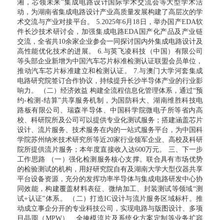
湘，芯领未来”集成电路设计国际学术交流会等大型学术活
动，为湖南省集成电路设计产业高质量发展构建了高层次的学
术交流与产业对接平台。 5.2025年6月18日，举办国产EDA软
件长沙技术研讨会，加强集成电路EDA国产化产品及产业链
交流，全省共10余家企业参会一同探讨国内外集成电路设计及
高性能优化技术的进展。 6.与英飞凌科技（中国）有限公司
等头部企业新增为中国汽车芯片标准检测认证联盟会员单位，
推动汽车芯片标准建立和检测认证。 7.与澳门大学河套集成
电路研究院签订合作协议，持续提升长沙半导体产业的行业影
响力。 （二）经济效益 构建全流程信息化管理体系，通过“预
约-检测-结算”共享服务机制，为国防科大、湖南维胜科技电
路板有限公司、瑞森半导体、中国科学院微电子所等省内高
校、科研院所及公司可以提供专业化测试服务；搭建涵盖芯片
设计、流片服务、技术服务在内的一站式服务平台，为中国科
学院苏州纳米技术研究所等近20家行业领军企业、高校及科研
院所提供流片服务；本年度直接收入达600万元。 三、下一步
工作思路 （一）强化检测服务核心支撑。联合具有市场优势
的检验测试的机构，用好研究院自有及湖南大学大型仪器共享
平台设备资源，充分的发挥功率半导体与集成电路研发中心协
同效能，构建覆盖材料表征、微纳加工、封装测试等领域“测
试+认证”体系。 （二）打造IC设计与流片服务区域标杆。推
动成立事企分开的专业科技公司，实现电路与版图设计、多项
目晶圆（MPW）、全掩模流片及系统化方案定制等业务扩容