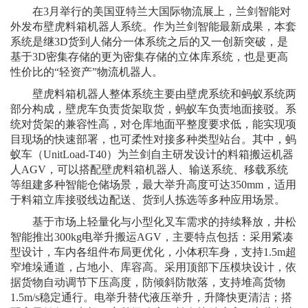
在3月举行的美国亚特兰大国际物流展上，兰剑智能对
外发布壁虎料箱机器人系统。作为兰剑智能最新成果，本套
系统是继3D货到人储分一体系统之后的又一创新突破，是
基于3D密集存储的更为密集存储的立体库系统，也是更高
性价比的“轻资产”物流机器人。
壁虎料箱机器人整体系统主要由壁虎系统和蚂蚁系统两
部分构成，壁虎车负责货架取货，蚂蚁车负责地面接驳。系
统对货架的兼容性高，对仓库地面平整度要求低，能实现项
目现场的快速部署，也可柔性对接多种类型站台。其中，蚂
蚁车（UnitLoad-T40）为兰剑自主研发设计的料箱搬运机器
人AGV，可以搭配壁虎料箱机器人、输送系统、移载系统
等组建多种智能仓储场景，最大举升高度可达350mm，适用
于料箱立库接驳线边配送、货到人拣选等多种应用场景。
基于市场上轻量化与小型化叉车需求的持续释放，井松
智能推出300kg电举升搬运AGV，主要特点包括：采用紧凑
型设计，车内各组件布局更优化，小体积车身，支持1.5m超
窄堆垛通道，占地小、库容高。采用顶部下压模块设计，依
据货物自动调节下压高度，防倾斜防散落，支持堆高货物
1.5m/s稳定通行。电举升替代液压举升，升降快更清洁；搭