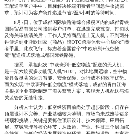
车配送至客户手中，目标解决终端消费者早间急件收货需
求，预计可为客户急件递送节省2至5小时的等待时间。
8月7日，位于成都国际铁路港综合保税区内的成都青铁
国际贸易有限公司接到客户订单，在迅速完成拣货、打包以
及海关审核清关后，工作人员将商品送上无人机，不到两分
钟便送到亚蓉欧国家（商品）馆OTO跨境体验中心店的消费
者手里。此次飞行，标志着全国首个“中欧班列+低空物
流”配送模式落地成都国际铁路港。
据悉，承担此次“中欧班列+低空物流”配送的无人机，
是一架六旋翼多功能无人机“H10”。对比地面运输，空中物
流具备显著的运力智能、安全保障、运行成本和效率优势。
而为实现“中欧班列+低空物流”模式落地，成都的青白江海
关根据企业实际制定了海关监管方案，实现无人机配送与海
关监管的无缝衔接。
分析人士认为，低空经济目前尚处于起步阶段，仍存在
顶层设计不完善、产业基础较为薄弱、市场尚未成熟等诸多
瓶颈和挑战，关键是要抓住顶层设计、技术保障、应用拓
展、空域管理等核心环节，从政策、产业、科技三个层面综
合施策，为低空经济发展营造好环境、开辟好道路。专家建