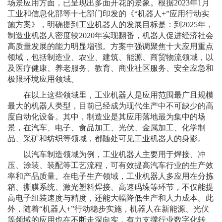
场景应用方面，已呈现出多面开花的景象。根据2023年1月
工业和信息化部等十七部门印发的《“机器人+”应用行动实
施方案》，明确提到工业机器人的发展目标是：到2025年，
制造业机器人密度较2020年实现翻番，机器人促进经济社会
高质量发展的能力明显增强。方案中强调聚焦十大应用重点
领域，包括制造业、农业、建筑、能源、商贸物流领域，以
及医疗健康、养老服务、教育、商业社区服务、安全应急和
极限环境应用领域。
在以上这些领域里，工业机器人是应用范围最广且规模
最大的机器人类型，目前已经成为现代生产中不可缺少的高
度自动化设备。其中，制造业是其应用落地最为集中的场
景，在汽车、电子、食品加工、光伏、金属加工、化学制
品、采矿和纺织等领域，都随处可见工业机器人的身影。
以汽车制造领域为例，工业机器人主要用于焊接、冲
压、涂装、装配等工艺流程，可有效提高汽车行业的生产效
率和产品质量。在电子生产领域，工业机器人多应用在分拣
箱、撕膜系统、激光塑料焊接、高速码垛等环节，不仅能提
高电子组装速度与精度，还能大幅降低生产和人力成本。此
外，随着“机器人+”行动稳步实施，机器人在新能源、光伏
等领域的应用也在不断走深向实，有力支撑行业数字化转