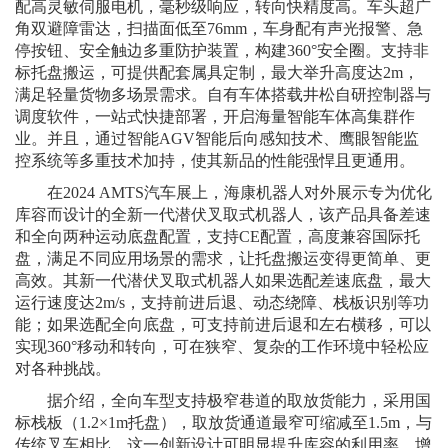
配高灵敏伺服电机，毫秒级响应，转向快精度高。车头超广
角双避障雷达，扫描面低至76mm，车身配有声光报警、急
停按钮、安全触边多重防护装置，构建360°安全圈。支持非
标托盘搬运，可提供配套属具定制，最大举升高度达2m，
满足轻量货物多场景需求。自有车体搭载井松自研控制器与
调度软件，一站式快捷部署，开启海量智能车体高集群作
业。并且，通过智能AGV智能后向感知技术、鹰眼智能监
控系统等多重技术加持，使其新品的性能强悍且更通用。
在2024 AMTS汽车展上，海康机器人对外展示专为优化
库容而设计的全新一代潜伏叉取式机器人，该产品具备差速
和全向两种运动底盘配置，支持CE配置，高度兼容国际托
盘，满足不同应用场景的需求，让托盘搬运变得更简单、更
高效。其新一代潜伏叉取式机器人如果选配差速底盘，最大
运行速度达2m/s，支持前进后退、动态绕障、栈板识别等功
能；如果选配全向底盘，可支持前进后退和左右横移，可以
实现360°移动和转向，可在狭窄、复杂的工作环境中轻松应
对各种挑战。
据介绍，全向车型支持极窄巷道的取放货能力，采用国
标栈板（1.2×1m托盘），取放货通道最窄可缩减至1.5m，与
传统叉车相比，这一创新设计可明显提升库容的利用率，增