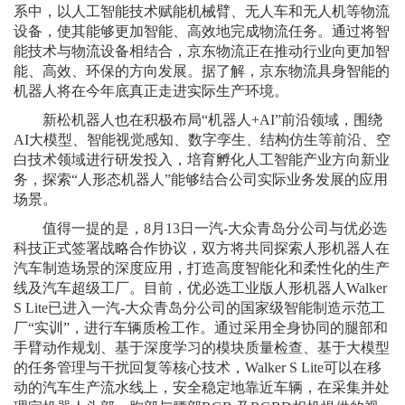
系中，以人工智能技术赋能机械臂、无人车和无人机等物流
设备，使其能够更加智能、高效地完成物流任务。通过将智
能技术与物流设备相结合，京东物流正在推动行业向更加智
能、高效、环保的方向发展。据了解，京东物流具身智能的
机器人将在今年底真正走进实际生产环境。
新松机器人也在积极布局“机器人+AI”前沿领域，围绕
AI大模型、智能视觉感知、数字孪生、结构仿生等前沿、空
白技术领域进行研发投入，培育孵化人工智能产业方向新业
务，探索“人形态机器人”能够结合公司实际业务发展的应用
场景。
值得一提的是，8月13日一汽-大众青岛分公司与优必选
科技正式签署战略合作协议，双方将共同探索人形机器人在
汽车制造场景的深度应用，打造高度智能化和柔性化的生产
线及汽车超级工厂。目前，优必选工业版人形机器人Walker
S Lite已进入一汽-大众青岛分公司的国家级智能制造示范工
厂“实训”，进行车辆质检工作。通过采用全身协同的腿部和
手臂动作规划、基于深度学习的模块质量检查、基于大模型
的任务管理与干扰回复等核心技术，Walker S Lite可以在移
动的汽车生产流水线上，安全稳定地靠近车辆，在采集并处