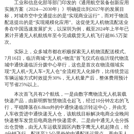
工业和信息化部等部门印发的《通用航空装备创新应用
实施方案（2024—2030年）》明确提出到2027年的发展目
标，对城市空中交通提出的是“实现商业运行”，而对于物流
配送提出的是“实现规模化应用”。这促使无人机物流配送业
务在中国迅速发展扩大，以深圳为例，截至2024年上半年已
累计开通无人机航线年至今完成载货无人机飞行超86.5万架
次。
实际上，众多城市都在积极探索无人机物流配送模式。
7月16日，临沂商城“无人机+物流”首飞仪式在临沂现代物流
城中通快递临沂分拨中心举行，这也是首次在物流领域实
现“无人机+无人车+无人仓”全流程无人化操作，比传统货运
车辆运输方式时效提升30%，无人机量产后，整体费用预计
可节省25%以上。
本次首飞共有2个航线，一是由数字鹰物流无人机装载
快递产品，由新明辉智慧物流仓起飞，经过10分钟左右的飞
行，平稳降落在6.8km外的中通快递临沂转运中心，并由无
人车收货进中通快递无人仓，该航线目标解决电商企业晚间
快递整车发货后电商急件快递需求。二是由中通无人仓分拣
出仓货物，由无人车运载至园区内数字鹰无人机起降点，经
4分钟飞行，配送至2.5公里外的中通配送运营点，再由无人