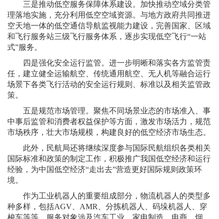
三是推动低空服务保障体系建设。加快推动空域分类管
理落地实施，充分利用低空空域资源。与地方政府共同推进
空天地一体的低空通信导航监视能力建设，完善国家、区域
和飞行服务站三级飞行服务体系，逐步实现低空飞行“一站
式”服务。
四是强化安全运行监管。进一步明晰和落实各方监管责
任，建立健全运输航空、传统通用航空、无人机等融合运行
场景下各类飞行活动的安全运行规则、标准以及相关监管政
策。
五是规范市场管理。聚焦不同场景业态的市场准入、事
中事后监管和消费者权益保护等方面，激发市场活力，规范
市场秩序，壮大市场规模，构建良好的低空经济市场生态。
此外，民航局还将继续深度参与国际民航组织各类相关
国际标准和政策的制定工作，积极推广我国低空经济和运行
经验，为中国低空经济“走出去”营造更好国际规则政策环
境。
作为工业机器人的重要组成部分，物流机器人的类型多
种多样，包括AGV、AMR、分拣机器人、码垛机器人、穿
梭车等等，服务对象涉及汽车工业、家电制造、电商、烟