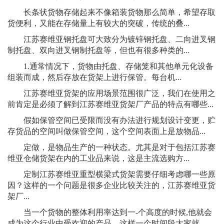
长条状货物存储起来不像箱装货物那么简单，希望存取
货便利，又能在存储量上有较大的突破，传统的叠...
江苏赛维亚钢托盘可大致分为镀锌钢托盘、二向进叉钢
制托盘、双向进叉钢制托盘等，但也有很多种类的...
1.通常情况下，货物由托盘、存储笼和其他单元化设备
组装而成，然后存放在货架上进行保管。每台机...
江苏赛维亚货架的应用场景范围很广泛，我们在使用之
前肯定是必须了解到江苏赛维亚货架厂产品的特点有哪些...
假如保管空间已受限而没有办法进行规划设计变更，贮
存货品的空间叫做保管空间，这个空间表面上是放物品...
定做，是物品生产的一种状态。尤其是对于包括江苏赛
维亚仓储货架在内的工业品来说，这是主流选购方...
定制江苏赛维亚重型横梁式货架需要仔细考虑哪一些原
因？这样的一个问题是很多企业比较关注的，江苏赛维亚货
架厂...
当一个货物的整体利用率达到一-个高度的时候,他就会
成为这个行业中受欢迎的产品。这样一个时间段大家就...