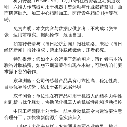
柯力传感（603662.SH）12月18日在出资者互动渠道表
明，六维力传感器可用于机器手臂运动与作业载荷监测、曲
面研磨抛光、加工中心精雕加工、医疗设备精细测控等范
畴。
免责声明：本文内容与数据仅供参考，不构成出资主
张，运用前核实。据此操作，危险自担。
如需转载请与《每日经济新闻》报社联络。未经《每日
经济新闻》报社授权，禁止转载或镜像，违者必究。
特别提示：假如个人会运用了您的图片，请作者与本站
联络讨取稿费。如您不期望著作出现在本站，可联络咱们要
求撤下您的著作。
东华测验：公司传感器产品具有可靠性高、稳定性高、
目标优异等优势，适用于各种恶劣环境
东华测验：单位现在有产品可用于机器人的结构力学性
能剖析与优化规划，协助优化机器人的机械性能和运动操控
中国工程院院士刘大响：航空发动机高空台建造要注意
合理分工，加快将新能源产品实验归入
四川省人大代表马杉：发挥通讯领军企业效果，推动