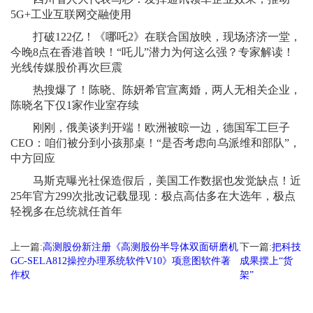
5G+工业互联网交融使用
打破122亿！《哪吒2》在联合国放映，现场济济一堂，
今晚8点在香港首映！“吒儿”潜力为何这么强？专家解读！
光线传媒股价再次巨震
热搜爆了！陈晓、陈妍希官宣离婚，两人无相关企业，
陈晓名下仅1家作业室存续
刚刚，俄美谈判开端！欧洲被晾一边，德国军工巨子
CEO：咱们被分到小孩那桌！“是否考虑向乌派维和部队”，
中方回应
马斯克曝光社保造假后，美国工作数据也发觉缺点！近
25年官方299次批改记载显现：极点高估多在大选年，极点
轻视多在总统就任首年
上一篇:
高测股份新注册《高测股份半导体双面研磨机
下一篇:
把科技
GC-SELA812操控办理系统软件V10》项意图软件著
成果摆上“货
作权
架”