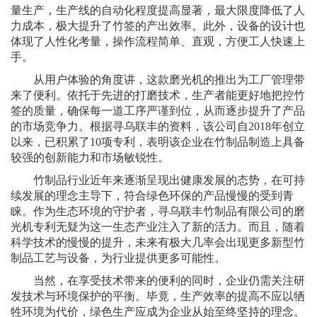
量生产，生产线的自动化程度提高显著，最大限度降低了人
力成本，极大提升了竹签的产出效率。此外，设备的设计也
体现了人性化考量，操作流程简单、直观，方便工人快速上
手。
从用户体验的角度讲，这款磨光机的推出为工厂管理带
来了便利。依托于先进的打磨技术，生产者能更好地把控竹
签的质量，确保每一道工序严谨到位，从而逐步提升了产品
的市场竞争力。根据寻乌联丰的资料，该公司自2018年创立
以来，已积累了10项专利，表明该企业在竹制品制造上具备
较强的创新能力和市场敏锐性。
竹制品行业近年来逐渐呈现出健康发展的态势，在可持
续发展的理念主导下，符合绿色环保的产品慢慢的受到青
睐。作为生态环境的守护者，寻乌联丰竹制品有限公司的磨
光机专利无疑为这一生态产业注入了新的活力。而且，随着
科学技术的慢慢的提升，未来有极大几率会出现更多新型竹
制品工艺与设备，为行业提供更多可能性。
当然，在享受技术带来的便利的同时，企业仍需关注研
发技术与环境保护的平衡。毕竟，生产效率的提高不应以牺
牲环境为代价，绿色生产应成为企业从始至终坚持的理念。