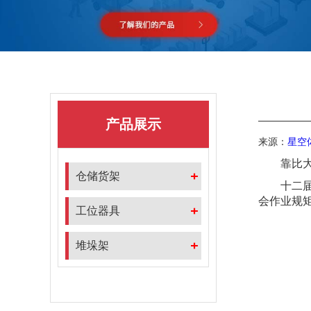
产品展示
来源：
星空
靠比大全10
仓储货架
十二届四
会作业规矩
工位器具
堆垛架