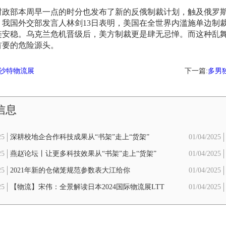
部本周早一点的时分也发布了新的反俄制裁计划，触及俄罗斯以
。我国外交部发言人林剑13日表明，美国在全世界内滥施单边制
链安稳。乌克兰危机晋级后，美方制裁更是肆无忌惮。而这种乱
首要的危险源头。
25沙特物流展
下一篇:
多男独
信息
25
深耕校地企合作科技成果从“书架”走上“货架”
01/04/2025
25
燕赵论坛丨让更多科技效果从“书架”走上“货架”
01/04/2025
25
2021年新的仓储笼规范参数表大江给你
01/04/2025
25
【物流】宋伟：全景解读日本2024国际物流展LTT
01/04/2025
全方面分析日本产业格局（6000字+60个图片）