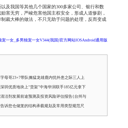
及我国等其他几个国家的300多家公司、银行和数
裁贻害无穷，严峻危害他国主权安全，形成人道惨剧，
舞制裁大棒的做法，不只无助于问题的处理，反而变成
宠一女_多男独宠一女V344(我国)官方网站IOSAndroid通用版
字母哥23+7带队擒猛龙雄鹿内忧外患之际三人上
货架老里帅位为难安定
深圳优质地块上“货架”中海华润联手185亿元拿下
后海宅地｜楼市现止跌回稳信号
清洁剂发展前途预测及投资风险评估报告{台州与
发展的潜在能力分析
告诉您仓储笼的结构承载规划及常用类型规范尺
度是怎样的？